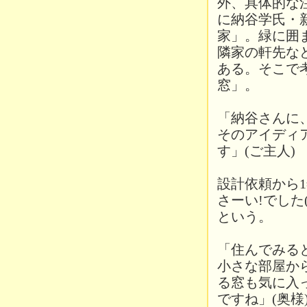
外、具体的な
に納谷学氏・
家」。緑に囲
隣家の軒先な
ある。そこで
窓」。
「納谷さんに
そのアイディ
す」(ご主人)
設計依頼から
さーい!でした
という。
「住んでみる
小さな部屋か
る窓も気に入
ですね」(奥様