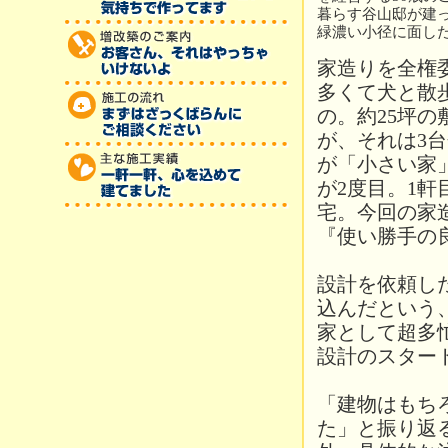
暮らす谷山邸が建
緑濃い小径に面した
家造りを全権
多くて犬と散
の。約25坪の
が、それは3
が「小さい家
が2度目。1
宅。今回の家
『使い勝手の
設計を依頼し
込んだという
家として超多
設計のスター
「建物はもち
た」と振り返