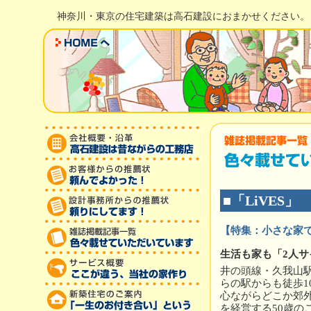
神奈川・東京の住宅建築は高石建設におまかせください。
■「LiVES」 
【特集：小さな家でい
生活も家も「2人
井の頭線・久我山
らの駅からも徒歩1
心ながらどこか郊
を経営する50歳の